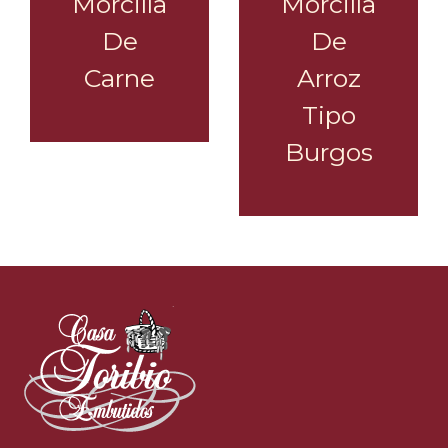
Morcilla
Morcilla
De
De
Carne
Arroz
Tipo
Burgos