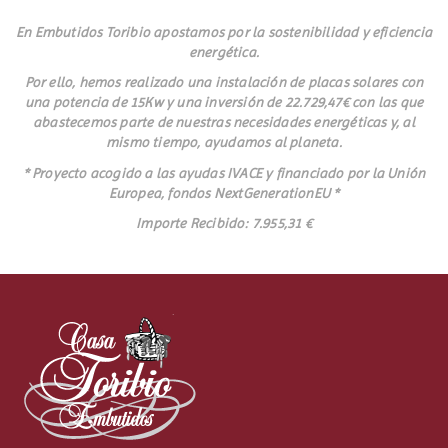
En Embutidos Toribio apostamos por la sostenibilidad y eficiencia
energética.
Por ello, hemos realizado una instalación de placas solares con
una potencia de 15Kw y una inversión de 22.729,47€ con las que
abastecemos parte de nuestras necesidades energéticas y, al
mismo tiempo, ayudamos al planeta.
* Proyecto acogido a las ayudas IVACE y financiado por la Unión
Europea, fondos NextGenerationEU *
Importe Recibido: 7.955,31 €