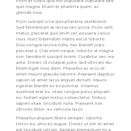
Proin et turpis quis nisi vulputate vulputate sed
quis magna. Etiam et pharetra quam, ac
gravida risus.
Proin suscipit urna quis pharetra vestibulum.
Sed fermentum at lectus nec porta. Proin velit
metus, placerat quis enim vel, posuere varius
risus. Nunc bibendum mattis est ut lobortis.
Duis congue lacinia nulla, nec blandit justo
placerat a. Cras enim neque, lobortis ut magna
non, hendrerit suscipit lorem. Curabitur nec nisi
ante. Donec id volutpat justo, sed ultricies dui.
Etiam eget risus diam. Phasellus ac arcu sit
amet mauris gravida lobortis. Praesent dapibus
sapien sit amet lacus aliquet dictum. Mauris
egestas blandit ex eu pulvinar. Vivamus
euismod erat ex, vitae congue purus aliquam
eu. Nullam eget metus consectetur, finibus
sapien vitae, tincidunt nulla. Praesent non
ultricies dolor, eu vehicula lacus.
Phasellus aliquam libero semper, lobortis
tortor eu, ultrices augue. Donec ut elit sit amet
est tincidunt rutrum. Aenean elementum mi a