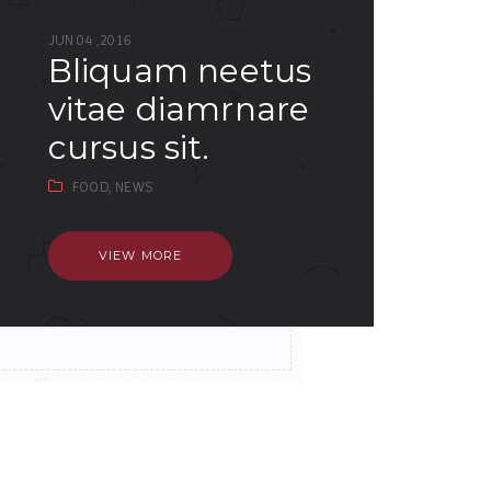
JUN 04 ,2016
bliquam neetus
vitae diamrnare
cursus sit.
FOOD,
NEWS
VIEW MORE