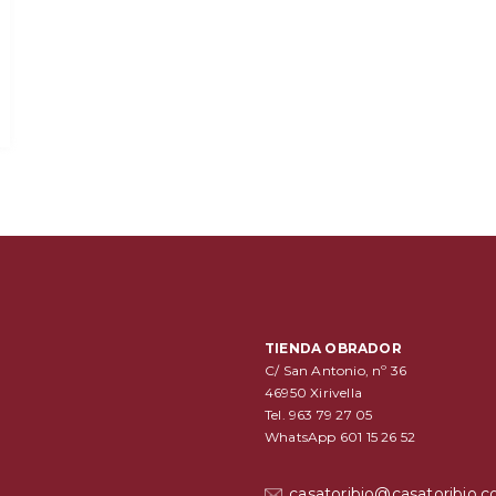
TIENDA OBRADOR
C/ San Antonio, nº 36
46950 Xirivella
Tel. 963 79 27 05
WhatsApp 601 15 26 52
casatoribio@casatoribio.