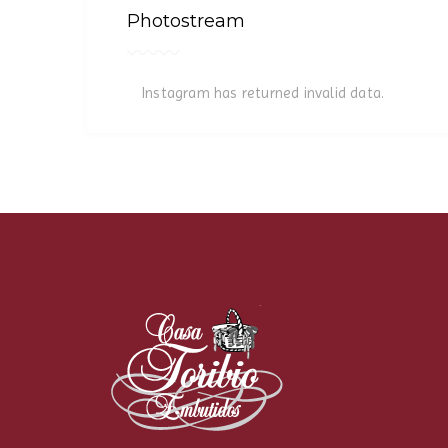
Photostream
Instagram has returned invalid data.